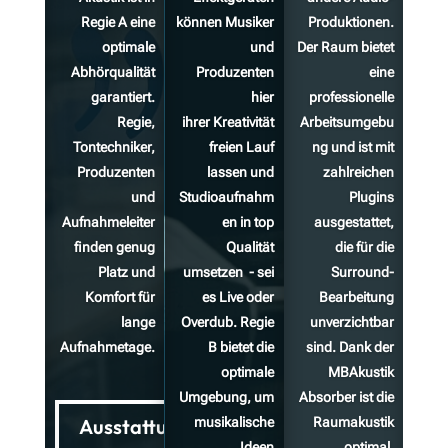
Regie A eine
können Musiker
Produktionen.
optimale
und
Der Raum bietet
Abhörqualität
Produzenten
eine
garantiert.
hier
professionelle
Regie,
ihrer Kreativität
Arbeitsumgebu
Tontechniker,
freien Lauf
ng und ist mit
Produzenten
lassen und
zahlreichen
und
Studioaufnahm
Plugins
Aufnahmeleiter
en in top
ausgestattet,
finden genug
Qualität
die für die
Platz und
umsetzen - sei
Surround-
Komfort für
es Live oder
Bearbeitung
lange
Overdub. Regie
unverzichtbar
Aufnahmetage.
B bietet die
sind. Dank der
optimale
MBAkustik
Umgebung, um
Absorber ist die
Ausstattung
musikalische
Raumakustik
Ideen
optimal,