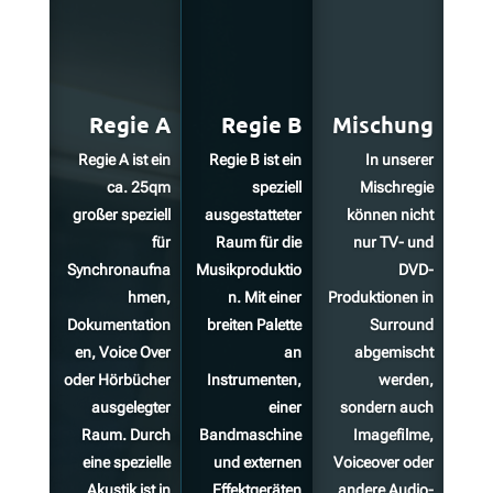
Regie A
Regie B
Mischung
Regie A ist ein
Regie B ist ein
In unserer
ca. 25qm
speziell
Mischregie
großer speziell
ausgestatteter
können nicht
für
Raum für die
nur TV- und
Synchronaufna
Musikproduktio
DVD-
hmen,
n. Mit einer
Produktionen in
Dokumentation
breiten Palette
Surround
en, Voice Over
an
abgemischt
oder Hörbücher
Instrumenten,
werden,
ausgelegter
einer
sondern auch
Raum. Durch
Bandmaschine
Imagefilme,
eine spezielle
und externen
Voiceover oder
Akustik ist in
Effektgeräten
andere Audio-