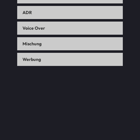
ADR
Voice Over
Mischung
Werbung
Pattaya
Synchronaufnahmen
Anno 1800 Console Edition