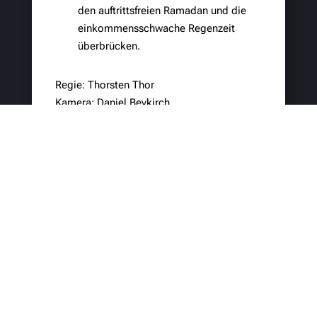
den auftrittsfreien Ramadan und die
einkommensschwache Regenzeit
überbrücken.
Regie: Thorsten Thor
Kamera: Daniel Beykirch
Buch: Ingo Tabel / Andreas Unger
Jahr: 2019
Länge: 43 Minuten
Erstausstrahlung ARTE: 19.10.2019, 19:30
Uhr
Im Auftrag von:
Ich.TV
Ich TV
http://www.ich.tv/projekte-details/tv-produktion-zdfarte-manege-
frei-der-lion-circus-in-bangladesch/