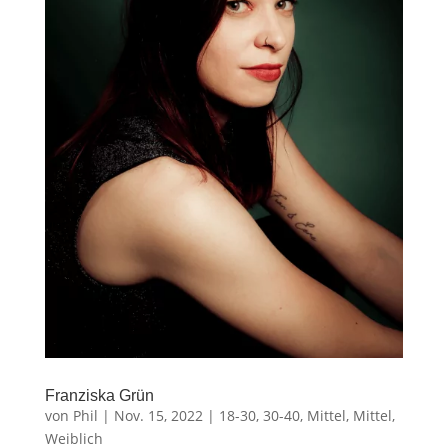
Franziska Grün
von
Phil
|
Nov. 15, 2022
|
18-30
,
30-40
,
Mittel
,
Mittel
,
Weiblich