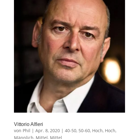
Vittorio Alfieri
von
Phil
|
Apr. 8, 2020
|
40-50
,
50-60
,
Hoch
,
Hoch
,
Männlich
,
Mittel
,
Mittel