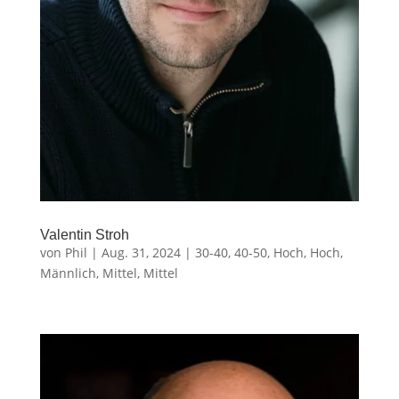
Valentin Stroh
von
Phil
|
Aug. 31, 2024
|
30-40
,
40-50
,
Hoch
,
Hoch
,
Männlich
,
Mittel
,
Mittel